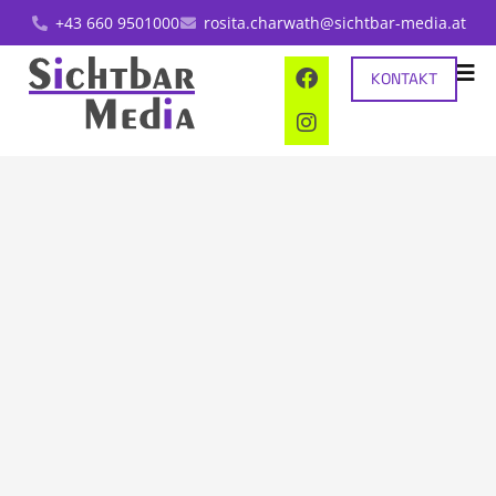
+43 660 9501000
rosita.charwath@sichtbar-media.at
KONTAKT