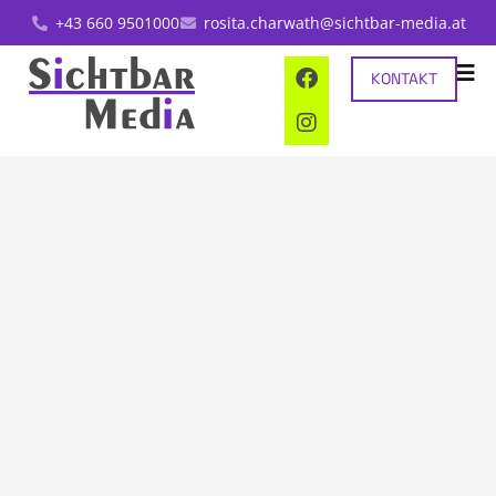
+43 660 9501000
rosita.charwath@sichtbar-media.at
KONTAKT