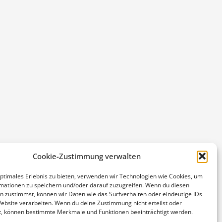
Cookie-Zustimmung verwalten
ichtbar Media e.U.​
optimales Erlebnis zu bieten, verwenden wir Technologien wie Cookies, um
Ared Straße 27/Top 17, A - 2544 Enzesfeld-
mationen zu speichern und/oder darauf zuzugreifen. Wenn du diesen
Lindabrunn
n zustimmst, können wir Daten wie das Surfverhalten oder eindeutige IDs
+43 660 9501000
Website verarbeiten. Wenn du deine Zustimmung nicht erteilst oder
t, können bestimmte Merkmale und Funktionen beeinträchtigt werden.
rosita.charwath@sichtbar-media.at