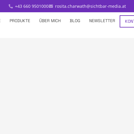
+43 660 9501000
rosita.charwath@sichtbar-media.at
E
PRODUKTE
ÜBER MICH
BLOG
NEWSLETTER
KON