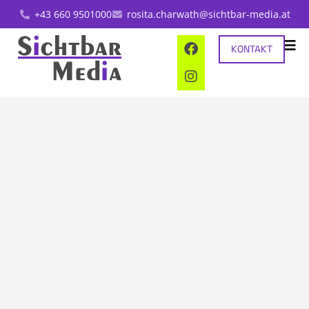
+43 660 9501000
rosita.charwath@sichtbar-media.at
KONTAKT