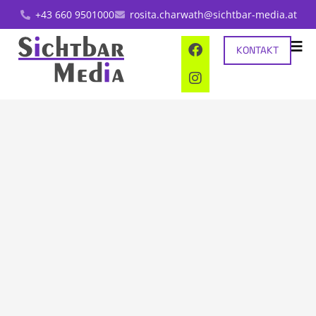
+43 660 9501000
rosita.charwath@sichtbar-media.at
KONTAKT