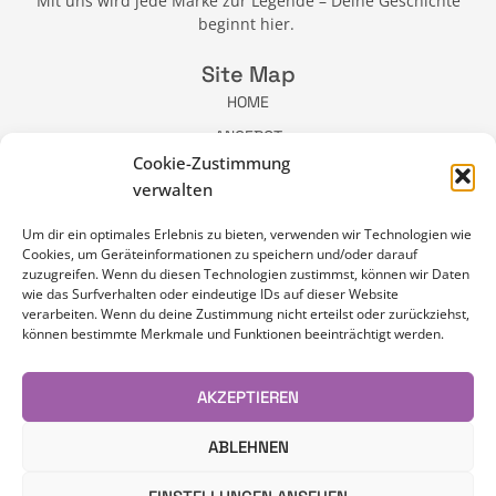
Mit uns wird jede Marke zur Legende – Deine Geschichte
beginnt hier.
Site Map
HOME
ANGEBOT
Cookie-Zustimmung
ÜBER MICH
verwalten
BLOG
NEWSLETTER
Um dir ein optimales Erlebnis zu bieten, verwenden wir Technologien wie
Cookies, um Geräteinformationen zu speichern und/oder darauf
KONTAKT
zuzugreifen. Wenn du diesen Technologien zustimmst, können wir Daten
wie das Surfverhalten oder eindeutige IDs auf dieser Website
Sichtbar Media e.U.​
verarbeiten. Wenn du deine Zustimmung nicht erteilst oder zurückziehst,
können bestimmte Merkmale und Funktionen beeinträchtigt werden.
Ared Straße 27/Top 17, A - 2544 Enzesfeld-Lindabrunn
+43 660 9501000
AKZEPTIEREN
rosita.charwath@sichtbar-media.at
ABLEHNEN