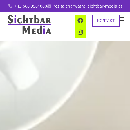
+43 660 9501000
rosita.charwath@sichtbar-media.at
KONTAKT